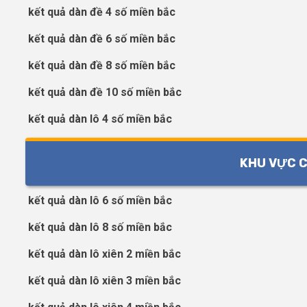
kết quả dàn đề 4 số miền bắc
kết quả dàn đề 6 số miền bắc
kết quả dàn đề 8 số miền bắc
kết quả dàn đề 10 số miền bắc
kết quả dàn lô 4 số miền bắc
KHU VỰC C
kết quả dàn lô 6 số miền bắc
kết quả dàn lô 8 số miền bắc
kết quả dàn lô xiên 2 miền bắc
kết quả dàn lô xiên 3 miền bắc