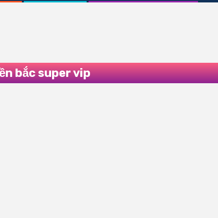
ền bắc super vip