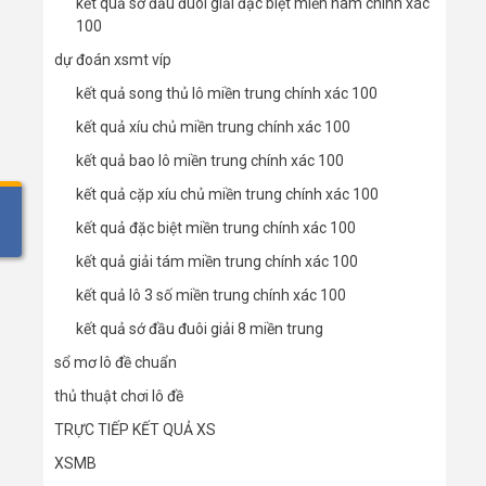
kết quả sớ đầu đuôi giải đặc biệt miền nam chính xác
100
dự đoán xsmt víp
kết quả song thủ lô miền trung chính xác 100
kết quả xíu chủ miền trung chính xác 100
kết quả bao lô miền trung chính xác 100
kết quả cặp xíu chủ miền trung chính xác 100
kết quả đặc biệt miền trung chính xác 100
kết quả giải tám miền trung chính xác 100
kết quả lô 3 số miền trung chính xác 100
kết quả sớ đầu đuôi giải 8 miền trung
sổ mơ lô đề chuẩn
thủ thuật chơi lô đề
TRỰC TIẾP KẾT QUẢ XS
XSMB