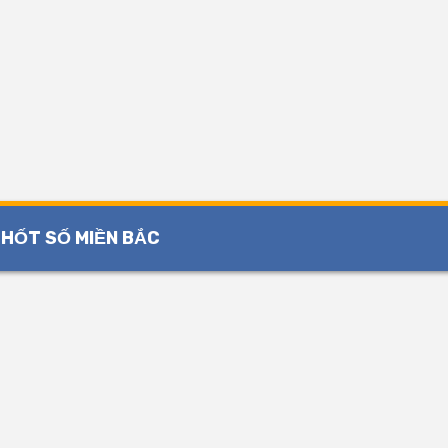
HỐT SỐ MIỀN BẮC