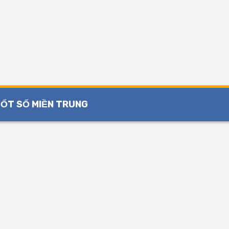
ỐT SỐ MIỀN TRUNG