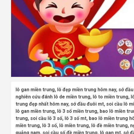
lô gan miền trung, lô đẹp miền trung hôm nay, sớ đầu 
nghiên cứu đánh lô de miền trung, lô to miền trung, 
trung đẹp nhất hôm nay, sớ đầu đuôi mt, soi cầu lô mi
lô gan miền trung, lô 3 số miền trung, bao lô miền tru
trung, soi cầu lô 3 số, lô 3 số mt, bao lô miền trung h
miền trung, lô 3 số, lô miền trung, lô đề miền trung, 
quảng nam, soi cầu số đề miền trung, lô gan mt, sớ đầu