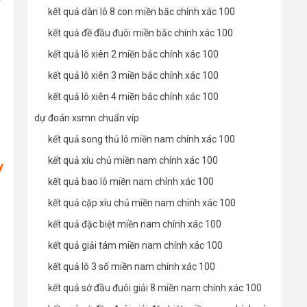
kết quả dàn lô 8 con miền bắc chính xác 100
kết quả đề đầu đuôi miền bắc chính xác 100
kết quả lô xiên 2 miền bắc chính xác 100
kết quả lô xiên 3 miền bắc chính xác 100
kết quả lô xiên 4 miền bắc chính xác 100
dự đoán xsmn chuẩn víp
kết quả song thủ lô miền nam chính xác 100
kết quả xíu chủ miền nam chính xác 100
y
kết quả bao lô miền nam chính xác 100
kết quả cặp xíu chủ miền nam chính xác 100
kết quả đặc biệt miền nam chính xác 100
kết quả giải tám miền nam chính xác 100
kết quả lô 3 số miền nam chính xác 100
kết quả sớ đầu đuôi giải 8 miền nam chính xác 100