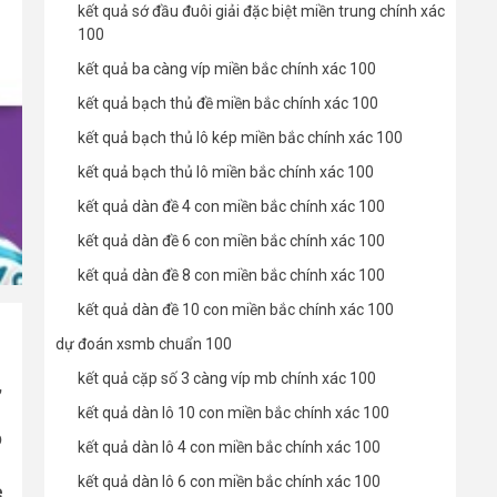
kết quả sớ đầu đuôi giải đặc biệt miền trung chính xác
100
kết quả ba càng víp miền bắc chính xác 100
kết quả bạch thủ đề miền bắc chính xác 100
kết quả bạch thủ lô kép miền bắc chính xác 100
kết quả bạch thủ lô miền bắc chính xác 100
kết quả dàn đề 4 con miền bắc chính xác 100
kết quả dàn đề 6 con miền bắc chính xác 100
kết quả dàn đề 8 con miền bắc chính xác 100
kết quả dàn đề 10 con miền bắc chính xác 100
dự đoán xsmb chuẩn 100
kết quả cặp số 3 càng víp mb chính xác 100
,
kết quả dàn lô 10 con miền bắc chính xác 100
p
kết quả dàn lô 4 con miền bắc chính xác 100
kết quả dàn lô 6 con miền bắc chính xác 100
e