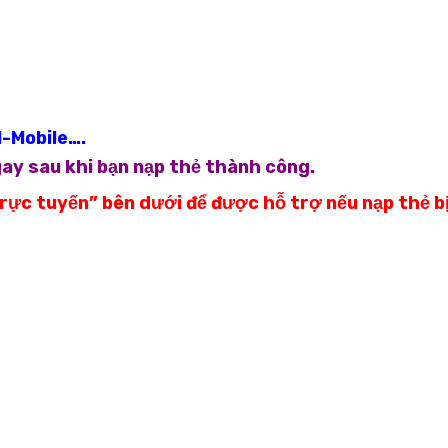
N-Mobile….
gay sau khi bạn nạp thẻ thành công.
rực tuyến” bên dưới để được hỗ trợ nếu nạp thẻ b