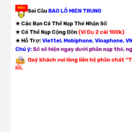
Soi Cầu
BAO LÔ MIỀN TRUNG
★
Các Bạn Có Thể Nạp Thẻ Nhận Số
★
Có Thể Nạp Cộng Dồn
(Ví Dụ 2 cái 100k)
★
Hỗ Trợ:
Viettel, Mobiphone, Vinaphone, V
Chú ý:
Số sẽ hiện ngay dưới phần nạp thẻ, n
Quý khách vui lòng liên hệ phần chát “T
lỗi.