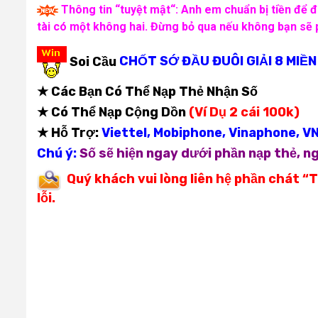
Thông tin “tuyệt mật“: Anh em chuẩn bị tiền để 
tài có một không hai. Đừng bỏ qua nếu không bạn sẽ 
Soi Cầu
CHỐT SỚ ĐẦU ĐUÔI GIẢI 8 MIỀ
★
Các Bạn Có Thể Nạp Thẻ Nhận Số
★
Có Thể Nạp Cộng Dồn
(Ví Dụ 2 cái 100k)
★
Hỗ Trợ:
Viettel, Mobiphone, Vinaphone, V
Chú ý:
Số sẽ hiện ngay dưới phần nạp thẻ, n
Quý khách vui lòng liên hệ phần chát “T
lỗi.