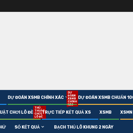
DỰ
ĐOÁN
DỰ ĐOÁN XSMB CHÍNH XÁC
DỰ ĐOÁN XSMB CHUẨN 10
XSMB
CHÍNH
XÁC
THỦ
THUẬT
UẬT CHƠI LÔ ĐỀ
TRỰC TIẾP KẾT QUẢ XS
XSMB
XSMN
CHƠI
LÔ ĐỀ
THỬ
SỐ KẾT QUẢ
BẠCH THỦ LÔ KHUNG 2 NGÀY