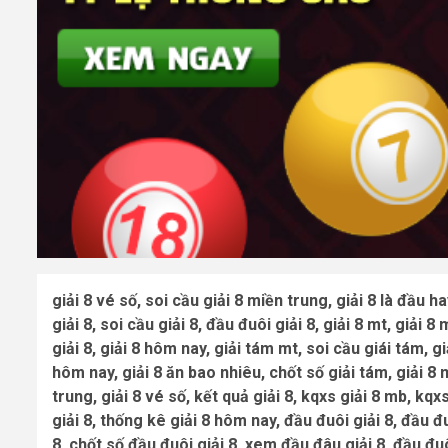
giải 8 vé số, soi cầu giải 8 miền trung, giải 8 là đầu hay
giải 8, soi cầu giải 8, đầu đuôi giải 8, giải 8 mt, giải 
giải 8, giải 8 hôm nay, giải tám mt, soi cầu giái tám, giả
hôm nay, giải 8 ăn bao nhiêu, chốt số giải tám, giải 8 
trung, giải 8 vé số, kết quả giải 8, kqxs giải 8 mb, kqx
giải 8, thống kê giải 8 hôm nay, đầu đuôi giải 8, đầu đ
8, chốt số đầu đuôi giải 8, xem đầu đâu giải 8, đầu đuô