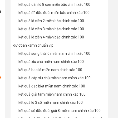
kết quả dàn lô 8 con miền bắc chính xác 100
i
kết quả đề đầu đuôi miền bắc chính xác 100
kết quả lô xiên 2 miền bắc chính xác 100
kết quả lô xiên 3 miền bắc chính xác 100
kết quả lô xiên 4 miền bắc chính xác 100
dự đoán xsmn chuẩn víp
kết quả song thủ lô miền nam chính xác 100
kết quả xíu chủ miền nam chính xác 100
kết quả bao lô miền nam chính xác 100
y
kết quả cặp xíu chủ miền nam chính xác 100
kết quả đặc biệt miền nam chính xác 100
kết quả giải tám miền nam chính xác 100
kết quả lô 3 số miền nam chính xác 100
kết quả sớ đầu đuôi giải 8 miền nam chính xác 100