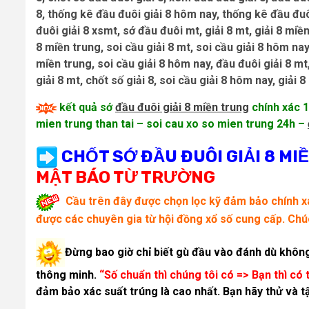
8, thống kê đầu đuôi giải 8 hôm nay, thống kê đầu đuô
đuôi giải 8 xsmt, sớ đầu đuôi mt, giải 8 mt, giải 8 miề
8 miền trung, soi cầu giải 8 mt, soi cầu giải 8 hôm nay
miền trung, soi cầu giải 8 hôm nay, đầu đuôi giải 8 mt
giải 8 mt, chốt số giải 8, soi cầu giải 8 hôm nay, giải 
kết quả sớ
đầu đuôi giải 8 miền trung
chính xác 
mien trung than tai – soi cau xo so mien trung 24h –
CHỐT SỚ ĐẦU ĐUÔI GIẢI 8 MI
MẬT BÁO TỪ TRƯỜNG
Cầu trên đây được chọn lọc kỹ đảm bảo chính x
được các chuyên gia từ hội đồng xổ số cung cấp. Chú
Đừng bao giờ chỉ biết gù đầu vào đánh dù khôn
thông minh.
“Số chuẩn thì chúng tôi có => Bạn thì có 
đảm bảo xác suất trúng là cao nhất. Bạn hãy thử và t