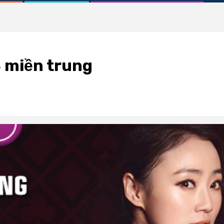
8 miền trung