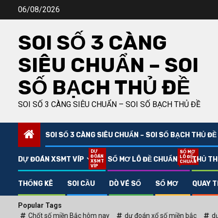
Skip
06/08/2026
to
content
SOI SỐ 3 CÀNG
SIÊU CHUẨN – SOI
SỐ BẠCH THỦ ĐỀ
SOI SỐ 3 CÀNG SIÊU CHUẨN – SOI SỐ BẠCH THỦ ĐỀ
SOI SỐ 3 CÀNG SIÊU CHUẨN – SOI SỐ BẠCH THỦ ĐỀ
DỰ
SỔ MƠ
ĐOÁN
LÔ ĐỀ
DỰ ĐOÁN XSMT VÍP
SỔ MƠ LÔ ĐỀ CHUẨN
THỦ TH
XSMT
CHUẨN
VÍP
THỐNG KÊ
SOI CẦU
DÒ VÉ SỐ
SỔ MƠ
QUAY 
Popular Tags
Chốt số miền Bắc hôm nay
dự đoán xổ số miền bắc
d