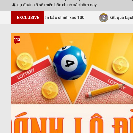
dự đoán xổ số miền bắc chính xác hôm nay
2
uả lô xiên 4 miền bắc chính xác 100
EXCLUSIVE
kết quả bạch thủ lô 
190