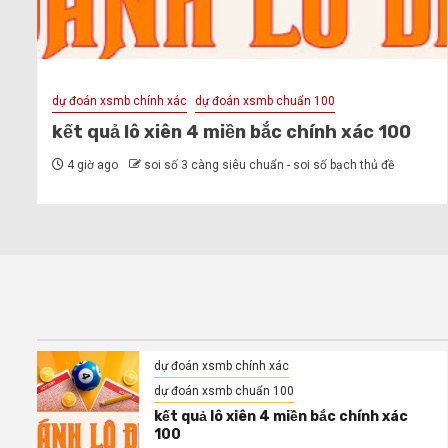
dự đoán xsmb chính xác
dự đoán xsmb chuẩn 100
kết quả bạch thủ lô miền bắc chính xác
100
4 giờ ago
soi số 3 càng siêu chuẩn - soi số bạch thủ đề
dự đoán xsmb chính xác
dự đoán xsmb chuẩn 100
kết quả lô xiên 4 miền bắc chính xác
100