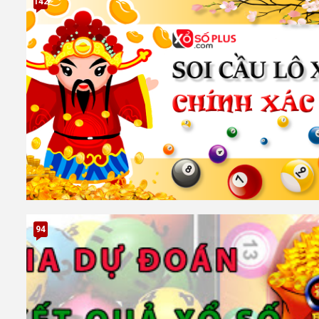
142
94