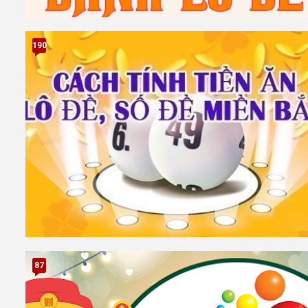
190
87