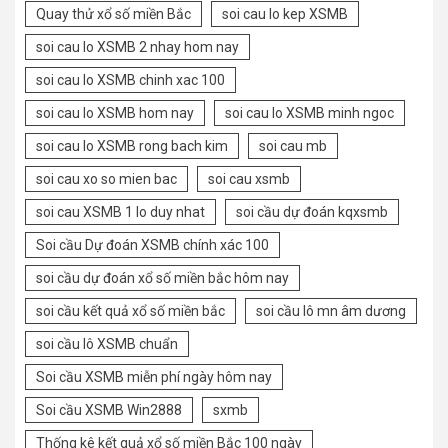
Quay thử xổ số miền Bắc
soi cau lo kep XSMB
soi cau lo XSMB 2 nhay hom nay
soi cau lo XSMB chinh xac 100
soi cau lo XSMB hom nay
soi cau lo XSMB minh ngoc
soi cau lo XSMB rong bach kim
soi cau mb
soi cau xo so mien bac
soi cau xsmb
soi cau XSMB 1 lo duy nhat
soi cầu dự đoán kqxsmb
Soi cầu Dự đoán XSMB chính xác 100
soi cầu dự đoán xổ số miền bắc hôm nay
soi cầu kết quả xổ số miền bắc
soi cầu lô mn âm dương
soi cầu lô XSMB chuẩn
Soi cầu XSMB miễn phí ngày hôm nay
Soi cầu XSMB Win2888
sxmb
Thống kê kết quả xổ số miền Bắc 100 ngày