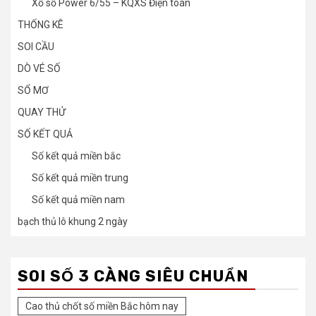
Xổ số Power 6/55 – KQXS Điện toán
THỐNG KÊ
SOI CẦU
DÒ VÉ SỐ
SỔ MƠ
QUAY THỬ
SỐ KẾT QUẢ
Số kết quả miền bắc
Số kết quả miền trung
Số kết quả miền nam
bạch thủ lô khung 2 ngày
SOI SỐ 3 CÀNG SIÊU CHUẨN
Cao thủ chốt số miền Bắc hôm nay