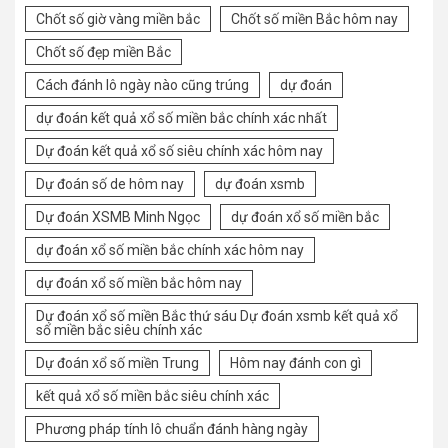
Chốt số giờ vàng miền bắc
Chốt số miền Bắc hôm nay
Chốt số đẹp miền Bắc
Cách đánh lô ngày nào cũng trúng
dự đoán
dự đoán kết quả xổ số miền bắc chính xác nhất
Dự đoán kết quả xổ số siêu chính xác hôm nay
Dự đoán số de hôm nay
dự đoán xsmb
Dự đoán XSMB Minh Ngọc
dự đoán xổ số miền bắc
dự đoán xổ số miền bắc chính xác hôm nay
dự đoán xổ số miền bắc hôm nay
Dự đoán xổ số miền Bắc thứ sáu Dự đoán xsmb kết quả xổ
số miền bắc siêu chính xác
Dự đoán xổ số miền Trung
Hôm nay đánh con gì
kết quả xổ số miền bắc siêu chính xác
Phương pháp tính lô chuẩn đánh hàng ngày