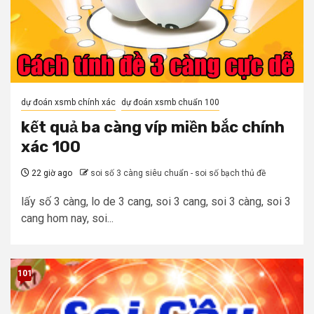
dự đoán xsmb chính xác
dự đoán xsmb chuẩn 100
kết quả ba càng víp miền bắc chính
xác 100
22 giờ ago
soi số 3 càng siêu chuẩn - soi số bạch thủ đề
lấy số 3 càng, lo de 3 cang, soi 3 cang, soi 3 càng, soi 3
cang hom nay, soi...
101