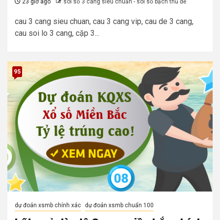
23 giờ ago
soi số 3 càng siêu chuẩn - soi số bạch thủ đề
cau 3 cang sieu chuan, cau 3 cang vip, cau de 3 cang,
cau soi lo 3 cang, cặp 3...
95
dự đoán xsmb chính xác
dự đoán xsmb chuẩn 100