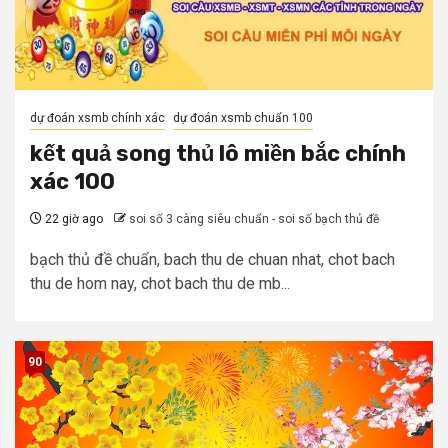
dự đoán xsmb chính xác
dự đoán xsmb chuẩn 100
kết quả song thủ lô miền bắc chính
xác 100
22 giờ ago
soi số 3 càng siêu chuẩn - soi số bạch thủ đề
bạch thủ đề chuẩn, bach thu de chuan nhat, chot bach
thu de hom nay, chot bach thu de mb...
90