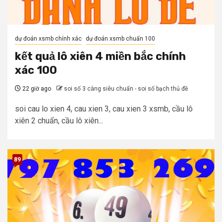
dự đoán xsmb chính xác
dự đoán xsmb chuẩn 100
kết quả lô xiên 4 miền bắc chính
xác 100
22 giờ ago
soi số 3 càng siêu chuẩn - soi số bạch thủ đề
soi cau lo xien 4, cau xien 3, cau xien 3 xsmb, cầu lô
xiên 2 chuẩn, cầu lô xiên...
89