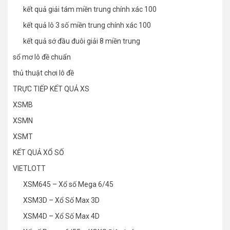
kết quả giải tám miền trung chính xác 100
kết quả lô 3 số miền trung chính xác 100
kết quả sớ đầu đuôi giải 8 miền trung
sổ mơ lô đề chuẩn
thủ thuật chơi lô đề
TRỰC TIẾP KẾT QUẢ XS
XSMB
XSMN
XSMT
KẾT QUẢ XỔ SỐ
VIETLOTT
XSM645 – Xổ số Mega 6/45
XSM3D – Xổ Số Max 3D
XSM4D – Xổ Số Max 4D