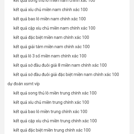
kết quả song thủ lô miền nam chính xác 100
kết quả xíu chủ miền nam chính xác 100
kết quả bao lô miền nam chính xác 100
kết quả cặp xíu chủ miền nam chính xác 100
kết quả đặc biệt miền nam chính xác 100
kết quả giải tám miền nam chính xác 100
kết quả lô 3 số miền nam chính xác 100
kết quả sớ đầu đuôi giải 8 miền nam chính xác 100
kết quả sớ đầu đuôi giải đặc biệt miền nam chính xác 100
dự đoán xsmt víp
kết quả song thủ lô miền trung chính xác 100
kết quả xíu chủ miền trung chính xác 100
kết quả bao lô miền trung chính xác 100
kết quả cặp xíu chủ miền trung chính xác 100
kết quả đặc biệt miền trung chính xác 100