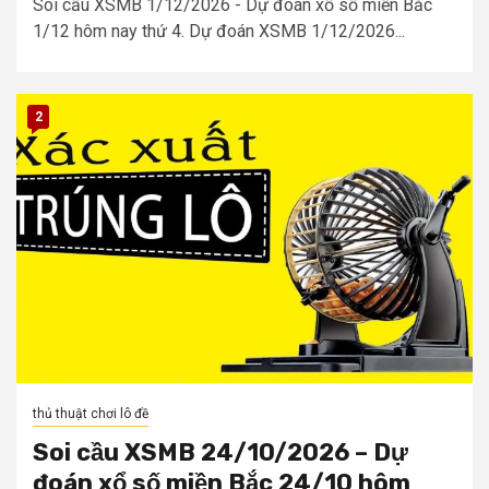
Soi cầu XSMB 1/12/2026 - Dự đoán xổ số miền Bắc
1/12 hôm nay thứ 4. Dự đoán XSMB 1/12/2026...
2
thủ thuật chơi lô đề
Soi cầu XSMB 24/10/2026 – Dự
đoán xổ số miền Bắc 24/10 hôm