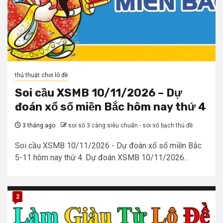
thủ thuật chơi lô đề
Soi cầu XSMB 10/11/2026 – Dự
đoán xổ số miền Bắc hôm nay thứ 4
3 tháng ago
soi số 3 càng siêu chuẩn - soi số bạch thủ đề
Soi cầu XSMB 10/11/2026 - Dự đoán xổ số miền Bắc
5-11 hôm nay thứ 4. Dự đoán XSMB 10/11/2026...
2