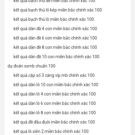
kết quả bạch thủ đề miền bắc chính xác 100
kết quả bạch thủ lô kép miền bắc chính xác 100
kết quả bạch thủ lô miền bắc chính xác 100
kết quả dàn đề 4 con miền bắc chính xác 100
kết quả dàn đề 6 con miền bắc chính xác 100
kết quả dàn đề 8 con miền bắc chính xác 100
kết quả dàn đề 10 con miền bắc chính xác 100
dự đoán xsmb chuẩn 100
kết quả cặp số 3 càng víp mb chính xác 100
kết quả dàn lô 10 con miền bắc chính xác 100
kết quả dàn lô 4 con miền bắc chính xác 100
kết quả dàn lô 6 con miền bắc chính xác 100
kết quả dàn lô 8 con miền bắc chính xác 100
kết quả đề đầu đuôi miền bắc chính xác 100
kết quả lô xiên 2 miền bắc chính xác 100