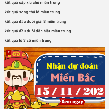
kết quả cặp xỉu chủ miền trung
kết quả song thủ lô miền trung
kết quả đầu đuôi giải 8 miền trung
kết quả đầu đuôi đặc biệt miền trung
kết quả lô 3 số miền trung
2