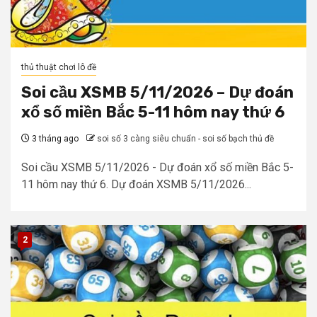
thủ thuật chơi lô đề
Soi cầu XSMB 5/11/2026 – Dự đoán
xổ số miền Bắc 5-11 hôm nay thứ 6
3 tháng ago
soi số 3 càng siêu chuẩn - soi số bạch thủ đề
Soi cầu XSMB 5/11/2026 - Dự đoán xổ số miền Bắc 5-
11 hôm nay thứ 6. Dự đoán XSMB 5/11/2026...
2