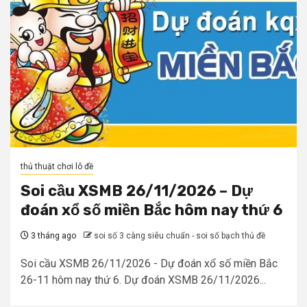
thủ thuật chơi lô đề
Soi cầu XSMB 26/11/2026 – Dự
đoán xổ số miền Bắc hôm nay thứ 6
3 tháng ago
soi số 3 càng siêu chuẩn - soi số bạch thủ đề
Soi cầu XSMB 26/11/2026 - Dự đoán xổ số miền Bắc
26-11 hôm nay thứ 6. Dự đoán XSMB 26/11/2026...