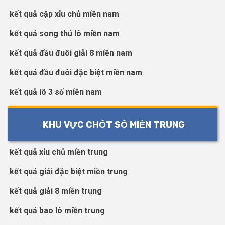
kết quả cặp xỉu chủ miền nam
kết quả song thủ lô miền nam
kết quả đầu đuôi giải 8 miền nam
kết quả đầu đuôi đặc biệt miền nam
kết quả lô 3 số miền nam
KHU VỰC CHỐT SỐ MIỀN TRUNG
kết quả xỉu chủ miền trung
kết quả giải đặc biệt miền trung
kết quả giải 8 miền trung
kết quả bao lô miền trung