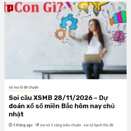
2
sổ mơ lô đề chuẩn
Soi cầu XSMB 28/11/2026 – Dự
đoán xổ số miền Bắc hôm nay chủ
nhật
3 tháng ago
soi số 3 càng siêu chuẩn - soi số bạch thủ đề