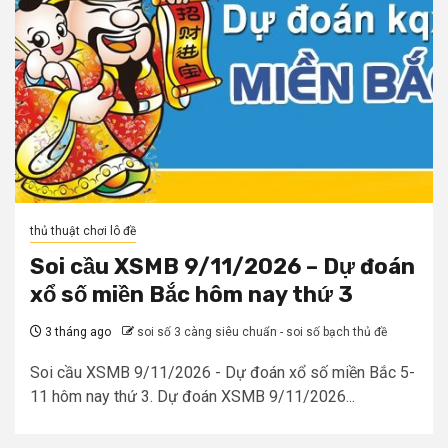
thủ thuật chơi lô đề
Soi cầu XSMB 9/11/2026 – Dự đoán
xổ số miền Bắc hôm nay thứ 3
3 tháng ago
soi số 3 càng siêu chuẩn - soi số bạch thủ đề
Soi cầu XSMB 9/11/2026 - Dự đoán xổ số miền Bắc 5-
11 hôm nay thứ 3. Dự đoán XSMB 9/11/2026...