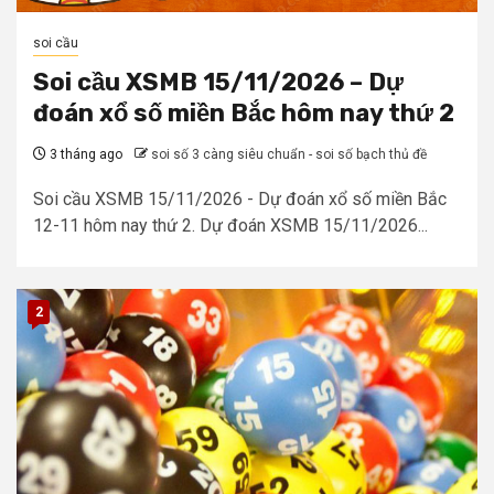
soi cầu
Soi cầu XSMB 15/11/2026 – Dự
đoán xổ số miền Bắc hôm nay thứ 2
3 tháng ago
soi số 3 càng siêu chuẩn - soi số bạch thủ đề
Soi cầu XSMB 15/11/2026 - Dự đoán xổ số miền Bắc
12-11 hôm nay thứ 2. Dự đoán XSMB 15/11/2026...
2