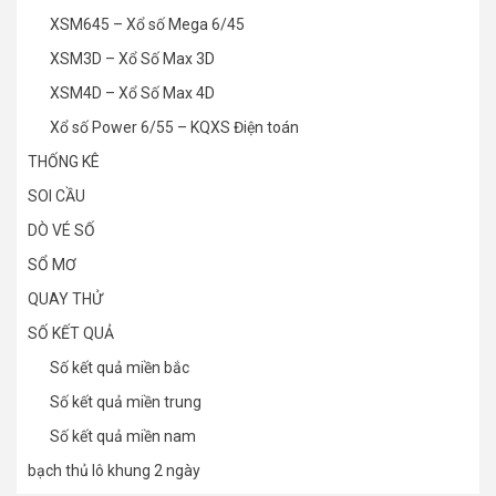
XSM645 – Xổ số Mega 6/45
XSM3D – Xổ Số Max 3D
XSM4D – Xổ Số Max 4D
Xổ số Power 6/55 – KQXS Điện toán
THỐNG KÊ
SOI CẦU
DÒ VÉ SỐ
SỔ MƠ
QUAY THỬ
SỐ KẾT QUẢ
Số kết quả miền bắc
Số kết quả miền trung
Số kết quả miền nam
bạch thủ lô khung 2 ngày