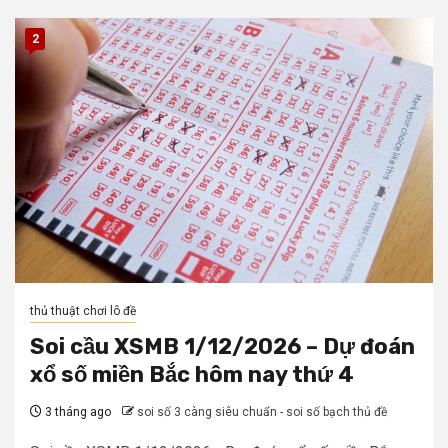
2
thủ thuật chơi lô đề
Soi cầu XSMB 1/12/2026 – Dự đoán
xổ số miền Bắc hôm nay thứ 4
3 tháng ago
soi số 3 càng siêu chuẩn - soi số bạch thủ đề