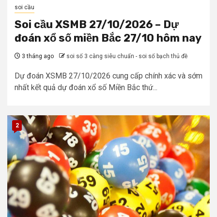
soi cầu
Soi cầu XSMB 27/10/2026 – Dự
đoán xổ số miền Bắc 27/10 hôm nay
3 tháng ago
soi số 3 càng siêu chuẩn - soi số bạch thủ đề
Dự đoán XSMB 27/10/2026 cung cấp chính xác và sớm
nhất kết quả dự đoán xổ số Miền Bắc thứ...
2