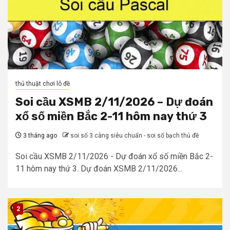
thủ thuật chơi lô đề
Soi cầu XSMB 2/11/2026 – Dự đoán
xổ số miền Bắc 2-11 hôm nay thứ 3
3 tháng ago
soi số 3 càng siêu chuẩn - soi số bạch thủ đề
Soi cầu XSMB 2/11/2026 - Dự đoán xổ số miền Bắc 2-
11 hôm nay thứ 3. Dự đoán XSMB 2/11/2026...
2