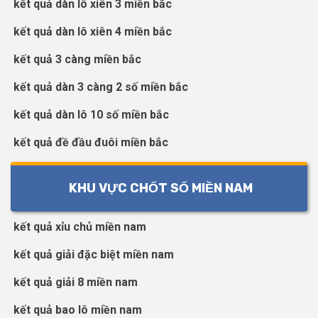
kết quả dàn lô xiên 3 miền bắc
kết quả dàn lô xiên 4 miền bắc
kết quả 3 càng miền bắc
kết quả dàn 3 càng 2 số miền bắc
kết quả dàn lô 10 số miền bắc
kết quả đề đầu đuôi miền bắc
KHU VỰC CHỐT SỐ MIỀN NAM
kết quả xỉu chủ miền nam
kết quả giải đặc biệt miền nam
kết quả giải 8 miền nam
kết quả bao lô miền nam