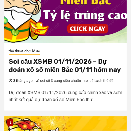
thủ thuật chơi lô đề
Soi cầu XSMB 01/11/2026 – Dự
đoán xổ số miền Bắc 01/11 hôm nay
3 tháng ago
soi số 3 càng siêu chuẩn - soi số bạch thủ đề
Dự đoán XSMB 01/11/2026 cung cấp chính xác và sớm
nhất kết quả dự đoán xổ số Miền Bắc thứ...
2