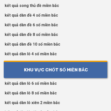
kết quả song thủ đề miền bắc
kết quả dàn đề 4 số miền bắc
kết quả dàn đề 6 số miền bắc
kết quả dàn đề 8 số miền bắc
kết quả dàn đề 10 số miền bắc
kết quả dàn lô 4 số miền bắc
KHU VỰC CHỐT SỐ MIỀN BẮC
kết quả dàn lô 6 số miền bắc
kết quả dàn lô 8 số miền bắc
kết quả dàn lô xiên 2 miền bắc