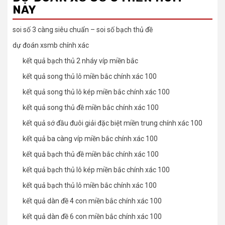
NAY
soi số 3 càng siêu chuẩn – soi số bạch thủ đề
dự đoán xsmb chính xác
kết quả bạch thủ 2 nháy víp miền bắc
kết quả song thủ lô miền bắc chính xác 100
kết quả song thủ lô kép miền bắc chính xác 100
kết quả song thủ đề miền bắc chính xác 100
kết quả sớ đầu đuôi giải đặc biệt miền trung chính xác 100
kết quả ba càng víp miền bắc chính xác 100
kết quả bạch thủ đề miền bắc chính xác 100
kết quả bạch thủ lô kép miền bắc chính xác 100
kết quả bạch thủ lô miền bắc chính xác 100
kết quả dàn đề 4 con miền bắc chính xác 100
kết quả dàn đề 6 con miền bắc chính xác 100