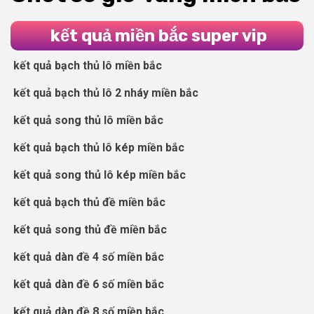
kết quả miền bắc super vip
kết quả bạch thủ lô miền bắc
kết quả bạch thủ lô 2 nháy miền bắc
kết quả song thủ lô miền bắc
kết quả bạch thủ lô kép miền bắc
kết quả song thủ lô kép miền bắc
kết quả bạch thủ đề miền bắc
kết quả song thủ đề miền bắc
kết quả dàn đề 4 số miền bắc
kết quả dàn đề 6 số miền bắc
kết quả dàn đề 8 số miền bắc