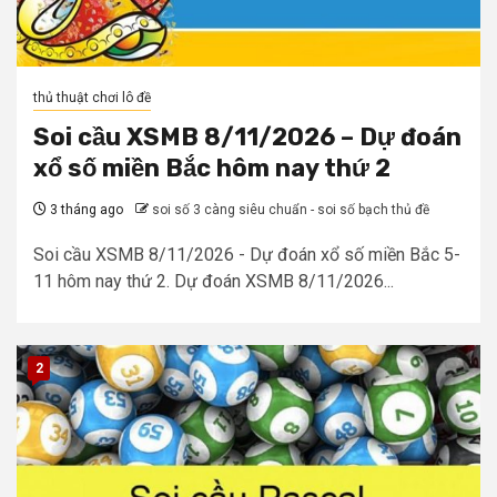
thủ thuật chơi lô đề
Soi cầu XSMB 8/11/2026 – Dự đoán
xổ số miền Bắc hôm nay thứ 2
3 tháng ago
soi số 3 càng siêu chuẩn - soi số bạch thủ đề
Soi cầu XSMB 8/11/2026 - Dự đoán xổ số miền Bắc 5-
11 hôm nay thứ 2. Dự đoán XSMB 8/11/2026...
2