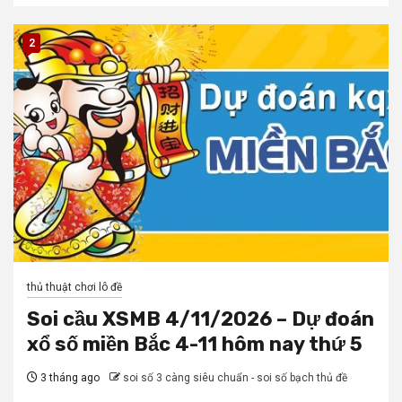
2
thủ thuật chơi lô đề
Soi cầu XSMB 4/11/2026 – Dự đoán
xổ số miền Bắc 4-11 hôm nay thứ 5
3 tháng ago
soi số 3 càng siêu chuẩn - soi số bạch thủ đề