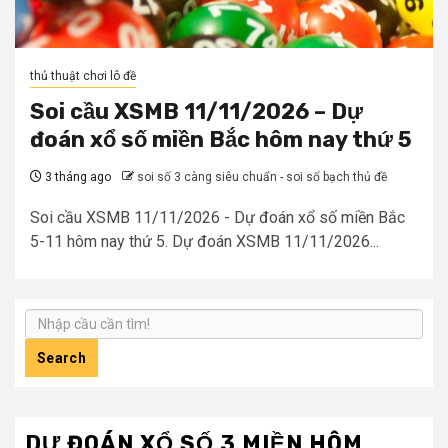
thủ thuật chơi lô đề
Soi cầu XSMB 11/11/2026 – Dự
đoán xổ số miền Bắc hôm nay thứ 5
3 tháng ago
soi số 3 càng siêu chuẩn - soi số bạch thủ đề
Soi cầu XSMB 11/11/2026 - Dự đoán xổ số miền Bắc
5-11 hôm nay thứ 5. Dự đoán XSMB 11/11/2026...
Search
DỰ ĐOÁN XỔ SỐ 3 MIỀN HÔM