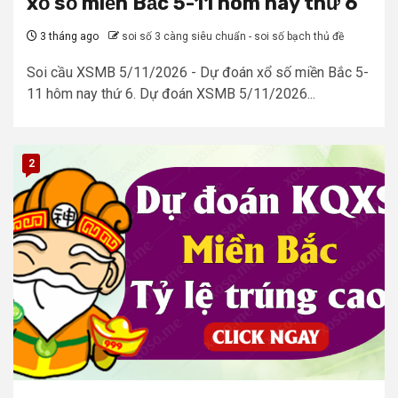
xổ số miền Bắc 5-11 hôm nay thứ 6
3 tháng ago
soi số 3 càng siêu chuẩn - soi số bạch thủ đề
Soi cầu XSMB 5/11/2026 - Dự đoán xổ số miền Bắc 5-
11 hôm nay thứ 6. Dự đoán XSMB 5/11/2026...
2