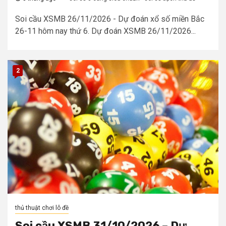
Soi cầu XSMB 26/11/2026 - Dự đoán xổ số miền Bắc
26-11 hôm nay thứ 6. Dự đoán XSMB 26/11/2026...
2
thủ thuật chơi lô đề
Soi cầu XSMB 31/10/2026 – Dự