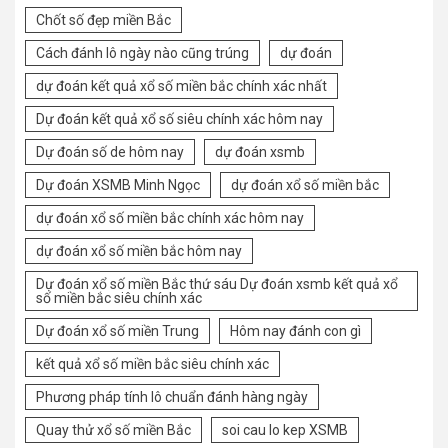
Chốt số đẹp miền Bắc
Cách đánh lô ngày nào cũng trúng
dự đoán
dự đoán kết quả xổ số miền bắc chính xác nhất
Dự đoán kết quả xổ số siêu chính xác hôm nay
Dự đoán số de hôm nay
dự đoán xsmb
Dự đoán XSMB Minh Ngọc
dự đoán xổ số miền bắc
dự đoán xổ số miền bắc chính xác hôm nay
dự đoán xổ số miền bắc hôm nay
Dự đoán xổ số miền Bắc thứ sáu Dự đoán xsmb kết quả xổ
số miền bắc siêu chính xác
Dự đoán xổ số miền Trung
Hôm nay đánh con gì
kết quả xổ số miền bắc siêu chính xác
Phương pháp tính lô chuẩn đánh hàng ngày
Quay thử xổ số miền Bắc
soi cau lo kep XSMB