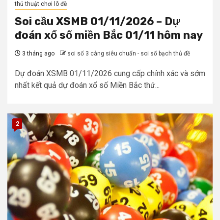
thủ thuật chơi lô đề
Soi cầu XSMB 01/11/2026 – Dự
đoán xổ số miền Bắc 01/11 hôm nay
3 tháng ago
soi số 3 càng siêu chuẩn - soi số bạch thủ đề
Dự đoán XSMB 01/11/2026 cung cấp chính xác và sớm
nhất kết quả dự đoán xổ số Miền Bắc thứ...
2