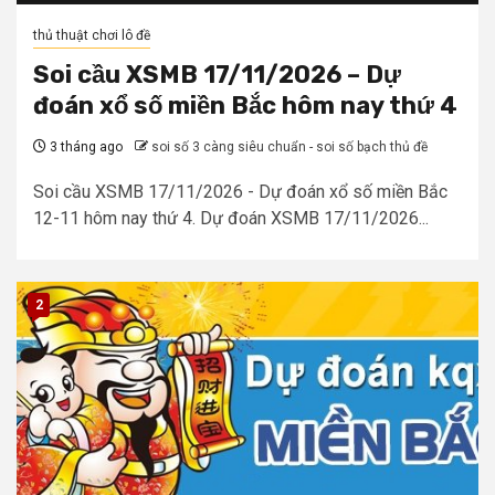
thủ thuật chơi lô đề
Soi cầu XSMB 17/11/2026 – Dự
đoán xổ số miền Bắc hôm nay thứ 4
3 tháng ago
soi số 3 càng siêu chuẩn - soi số bạch thủ đề
Soi cầu XSMB 17/11/2026 - Dự đoán xổ số miền Bắc
12-11 hôm nay thứ 4. Dự đoán XSMB 17/11/2026...
2