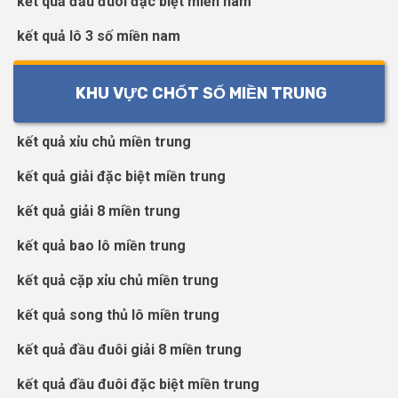
kết quả đầu đuôi đặc biệt miền nam
kết quả lô 3 số miền nam
KHU VỰC CHỐT SỐ MIỀN TRUNG
kết quả xỉu chủ miền trung
kết quả giải đặc biệt miền trung
kết quả giải 8 miền trung
kết quả bao lô miền trung
kết quả cặp xỉu chủ miền trung
kết quả song thủ lô miền trung
kết quả đầu đuôi giải 8 miền trung
kết quả đầu đuôi đặc biệt miền trung