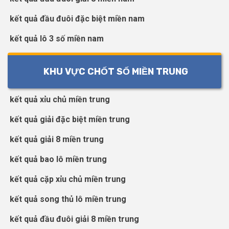
kết quả đầu đuôi đặc biệt miền nam
kết quả lô 3 số miền nam
KHU VỰC CHỐT SỐ MIỀN TRUNG
kết quả xỉu chủ miền trung
kết quả giải đặc biệt miền trung
kết quả giải 8 miền trung
kết quả bao lô miền trung
kết quả cặp xỉu chủ miền trung
kết quả song thủ lô miền trung
kết quả đầu đuôi giải 8 miền trung