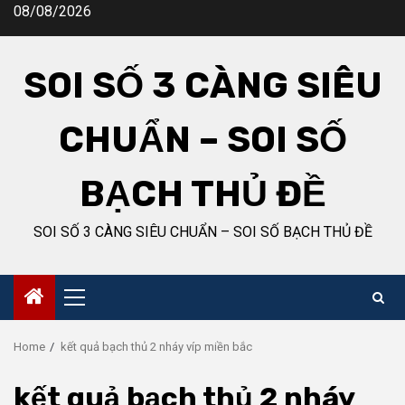
Skip
08/08/2026
to
content
SOI SỐ 3 CÀNG SIÊU
CHUẨN – SOI SỐ
BẠCH THỦ ĐỀ
SOI SỐ 3 CÀNG SIÊU CHUẨN – SOI SỐ BẠCH THỦ ĐỀ
Primary
Menu
Home
kết quả bạch thủ 2 nháy víp miền bắc
kết quả bạch thủ 2 nháy