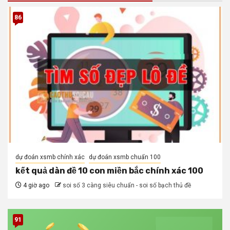
86
dự đoán xsmb chính xác
dự đoán xsmb chuẩn 100
kết quả dàn đề 10 con miền bắc chính xác 100
4 giờ ago
soi số 3 càng siêu chuẩn - soi số bạch thủ đề
91