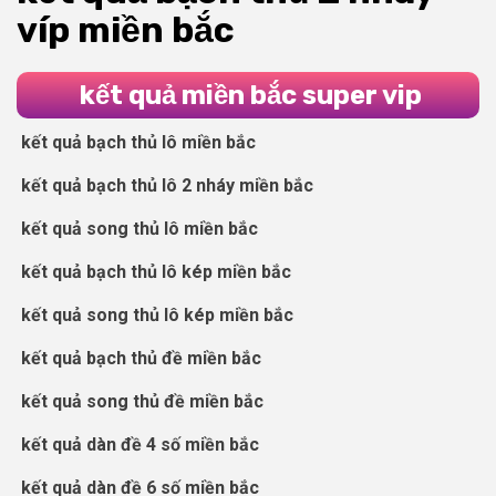
víp miền bắc
kết quả miền bắc super vip
kết quả bạch thủ lô miền bắc
kết quả bạch thủ lô 2 nháy miền bắc
kết quả song thủ lô miền bắc
kết quả bạch thủ lô kép miền bắc
kết quả song thủ lô kép miền bắc
kết quả bạch thủ đề miền bắc
kết quả song thủ đề miền bắc
kết quả dàn đề 4 số miền bắc
kết quả dàn đề 6 số miền bắc