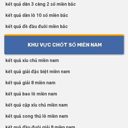
kết quả dàn 3 càng 2 số miền bắc
kết quả dàn lô 10 số miền bắc
kết quả đề đầu đuôi miền bắc
KHU VỰC CHỐT SỐ MIỀN NAM
kết quả xỉu chủ miền nam
kết quả giải đặc biệt miền nam
kết quả giải 8 miền nam
kết quả bao lô miền nam
kết quả cặp xỉu chủ miền nam
kết quả song thủ lô miền nam
kết quả đầu đuôi giải 8 miền nam