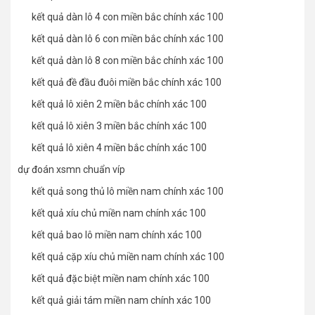
kết quả dàn lô 4 con miền bắc chính xác 100
kết quả dàn lô 6 con miền bắc chính xác 100
kết quả dàn lô 8 con miền bắc chính xác 100
kết quả đề đầu đuôi miền bắc chính xác 100
kết quả lô xiên 2 miền bắc chính xác 100
kết quả lô xiên 3 miền bắc chính xác 100
kết quả lô xiên 4 miền bắc chính xác 100
dự đoán xsmn chuẩn víp
kết quả song thủ lô miền nam chính xác 100
kết quả xíu chủ miền nam chính xác 100
kết quả bao lô miền nam chính xác 100
kết quả cặp xíu chủ miền nam chính xác 100
kết quả đặc biệt miền nam chính xác 100
kết quả giải tám miền nam chính xác 100