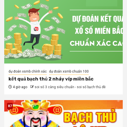
dự đoán xsmb chính xác
dự đoán xsmb chuẩn 100
kết quả bạch thủ 2 nháy víp miền bắc
4 giờ ago
soi số 3 càng siêu chuẩn - soi số bạch thủ đề
87