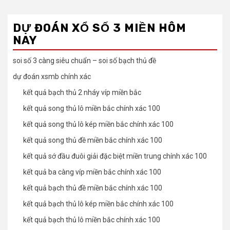
DỰ ĐOÁN XỔ SỐ 3 MIỀN HÔM
NAY
soi số 3 càng siêu chuẩn – soi số bạch thủ đề
dự đoán xsmb chính xác
kết quả bạch thủ 2 nháy víp miền bắc
kết quả song thủ lô miền bắc chính xác 100
kết quả song thủ lô kép miền bắc chính xác 100
kết quả song thủ đề miền bắc chính xác 100
kết quả sớ đầu đuôi giải đặc biệt miền trung chính xác 100
kết quả ba càng víp miền bắc chính xác 100
kết quả bạch thủ đề miền bắc chính xác 100
kết quả bạch thủ lô kép miền bắc chính xác 100
kết quả bạch thủ lô miền bắc chính xác 100