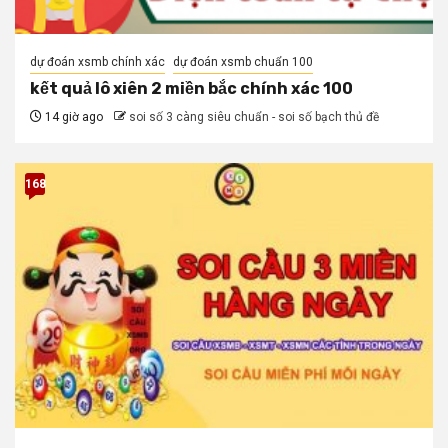
dự đoán xsmb chính xác
dự đoán xsmb chuẩn 100
kết quả lô xiên 2 miền bắc chính xác 100
14 giờ ago
soi số 3 càng siêu chuẩn - soi số bạch thủ đề
168