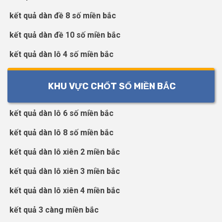
kết quả dàn đề 8 số miền bắc
kết quả dàn đề 10 số miền bắc
kết quả dàn lô 4 số miền bắc
KHU VỰC CHỐT SỐ MIỀN BẮC
kết quả dàn lô 6 số miền bắc
kết quả dàn lô 8 số miền bắc
kết quả dàn lô xiên 2 miền bắc
kết quả dàn lô xiên 3 miền bắc
kết quả dàn lô xiên 4 miền bắc
kết quả 3 càng miền bắc