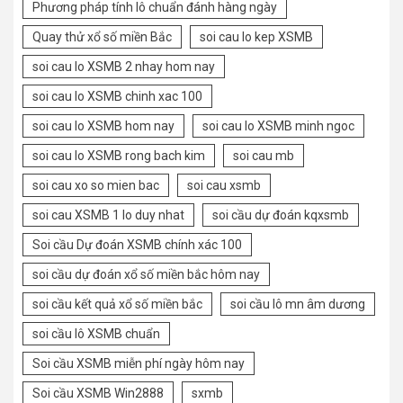
Phương pháp tính lô chuẩn đánh hàng ngày
Quay thử xổ số miền Bắc
soi cau lo kep XSMB
soi cau lo XSMB 2 nhay hom nay
soi cau lo XSMB chinh xac 100
soi cau lo XSMB hom nay
soi cau lo XSMB minh ngoc
soi cau lo XSMB rong bach kim
soi cau mb
soi cau xo so mien bac
soi cau xsmb
soi cau XSMB 1 lo duy nhat
soi cầu dự đoán kqxsmb
Soi cầu Dự đoán XSMB chính xác 100
soi cầu dự đoán xổ số miền bắc hôm nay
soi cầu kết quả xổ số miền bắc
soi cầu lô mn âm dương
soi cầu lô XSMB chuẩn
Soi cầu XSMB miễn phí ngày hôm nay
Soi cầu XSMB Win2888
sxmb