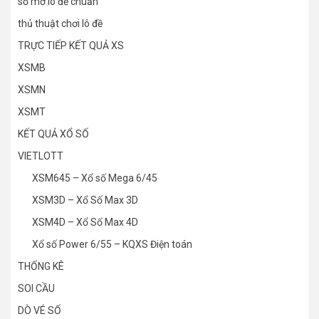
sổ mơ lô đề chuẩn
thủ thuật chơi lô đề
TRỰC TIẾP KẾT QUẢ XS
XSMB
XSMN
XSMT
KẾT QUẢ XỔ SỐ
VIETLOTT
XSM645 – Xổ số Mega 6/45
XSM3D – Xổ Số Max 3D
XSM4D – Xổ Số Max 4D
Xổ số Power 6/55 – KQXS Điện toán
THỐNG KÊ
SOI CẦU
DÒ VÉ SỐ