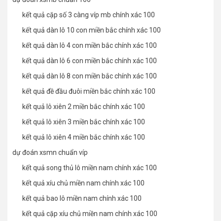
kết quả cặp số 3 càng víp mb chính xác 100
kết quả dàn lô 10 con miền bắc chính xác 100
kết quả dàn lô 4 con miền bắc chính xác 100
kết quả dàn lô 6 con miền bắc chính xác 100
kết quả dàn lô 8 con miền bắc chính xác 100
kết quả đề đầu đuôi miền bắc chính xác 100
kết quả lô xiên 2 miền bắc chính xác 100
kết quả lô xiên 3 miền bắc chính xác 100
kết quả lô xiên 4 miền bắc chính xác 100
dự đoán xsmn chuẩn víp
kết quả song thủ lô miền nam chính xác 100
kết quả xíu chủ miền nam chính xác 100
kết quả bao lô miền nam chính xác 100
kết quả cặp xíu chủ miền nam chính xác 100