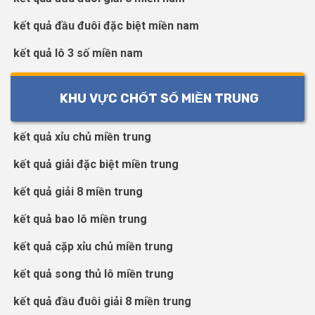
kết quả đầu đuôi đặc biệt miền nam
kết quả lô 3 số miền nam
KHU VỰC CHỐT SỐ MIỀN TRUNG
kết quả xỉu chủ miền trung
kết quả giải đặc biệt miền trung
kết quả giải 8 miền trung
kết quả bao lô miền trung
kết quả cặp xỉu chủ miền trung
kết quả song thủ lô miền trung
kết quả đầu đuôi giải 8 miền trung