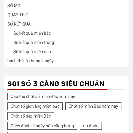
SỔ MƠ
QUAY THỬ
SỐ KẾT QUẢ
Số kết quả miền bắc
Số kết quả miền trung
Số kết quả miền nam
bạch thủ lô khung 2 ngày
SOI SỐ 3 CÀNG SIÊU CHUẨN
Cao thủ chốt số miền Bắc hôm nay
Chốt số giờ vàng miền bắc
Chốt số miền Bắc hôm nay
Chốt số đẹp miền Bắc
Cách đánh lô ngày nào cũng trúng
dự đoán