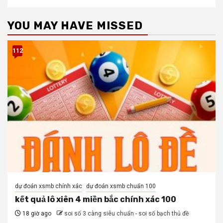
YOU MAY HAVE MISSED
112
dự đoán xsmb chính xác
dự đoán xsmb chuẩn 100
kết quả lô xiên 4 miền bắc chính xác 100
18 giờ ago
soi số 3 càng siêu chuẩn - soi số bạch thủ đề