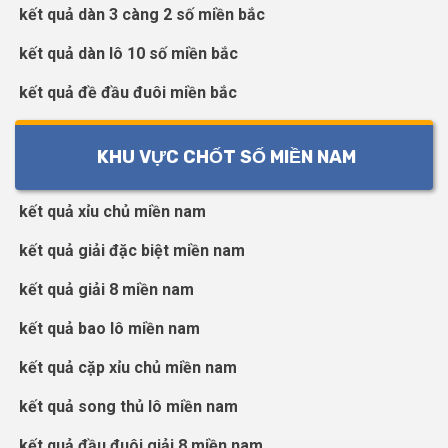
kết quả dàn 3 càng 2 số miền bắc
kết quả dàn lô 10 số miền bắc
kết quả đề đầu đuôi miền bắc
KHU VỰC CHỐT SỐ MIỀN NAM
kết quả xỉu chủ miền nam
kết quả giải đặc biệt miền nam
kết quả giải 8 miền nam
kết quả bao lô miền nam
kết quả cặp xỉu chủ miền nam
kết quả song thủ lô miền nam
kết quả đầu đuôi giải 8 miền nam