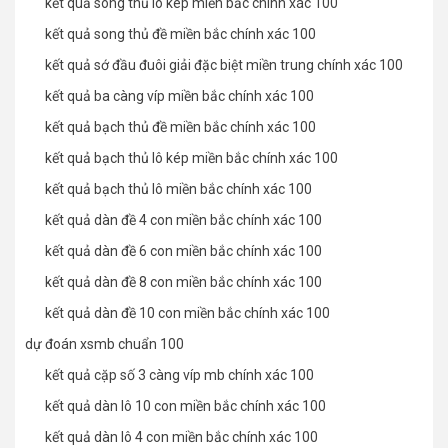
kết quả song thủ lô kép miền bắc chính xác 100
kết quả song thủ đề miền bắc chính xác 100
kết quả sớ đầu đuôi giải đặc biệt miền trung chính xác 100
kết quả ba càng víp miền bắc chính xác 100
kết quả bạch thủ đề miền bắc chính xác 100
kết quả bạch thủ lô kép miền bắc chính xác 100
kết quả bạch thủ lô miền bắc chính xác 100
kết quả dàn đề 4 con miền bắc chính xác 100
kết quả dàn đề 6 con miền bắc chính xác 100
kết quả dàn đề 8 con miền bắc chính xác 100
kết quả dàn đề 10 con miền bắc chính xác 100
dự đoán xsmb chuẩn 100
kết quả cặp số 3 càng víp mb chính xác 100
kết quả dàn lô 10 con miền bắc chính xác 100
kết quả dàn lô 4 con miền bắc chính xác 100