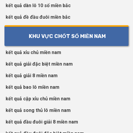
kết quả dàn lô 10 số miền bắc
kết quả đề đầu đuôi miền bắc
KHU VỰC CHỐT SỐ MIỀN NAM
kết quả xỉu chủ miền nam
kết quả giải đặc biệt miền nam
kết quả giải 8 miền nam
kết quả bao lô miền nam
kết quả cặp xỉu chủ miền nam
kết quả song thủ lô miền nam
kết quả đầu đuôi giải 8 miền nam