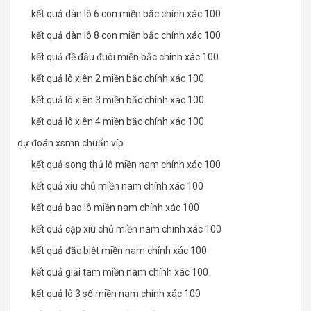
kết quả dàn lô 6 con miền bắc chính xác 100
kết quả dàn lô 8 con miền bắc chính xác 100
kết quả đề đầu đuôi miền bắc chính xác 100
kết quả lô xiên 2 miền bắc chính xác 100
kết quả lô xiên 3 miền bắc chính xác 100
kết quả lô xiên 4 miền bắc chính xác 100
dự đoán xsmn chuẩn víp
kết quả song thủ lô miền nam chính xác 100
kết quả xíu chủ miền nam chính xác 100
kết quả bao lô miền nam chính xác 100
kết quả cặp xíu chủ miền nam chính xác 100
kết quả đặc biệt miền nam chính xác 100
kết quả giải tám miền nam chính xác 100
kết quả lô 3 số miền nam chính xác 100