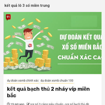
kết quả lô 3 số miền trung
91
dự đoán xsmb chính xác
dự đoán xsmb chuẩn 100
kết quả bạch thủ 2 nháy víp miền
bắc
19 giờ ago
soi số 3 càng siêu chuẩn - soi số bạch thủ đề