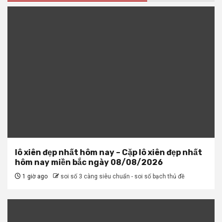
lô xiên đẹp nhất hôm nay – Cặp lô xiên đẹp nhất
hôm nay miền bắc ngày 08/08/2026
1 giờ ago
soi số 3 càng siêu chuẩn - soi số bạch thủ đề