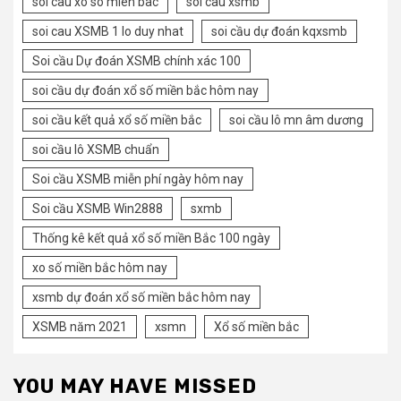
soi cau xo so mien bac
soi cau xsmb
soi cau XSMB 1 lo duy nhat
soi cầu dự đoán kqxsmb
Soi cầu Dự đoán XSMB chính xác 100
soi cầu dự đoán xổ số miền bắc hôm nay
soi cầu kết quả xổ số miền bắc
soi cầu lô mn âm dương
soi cầu lô XSMB chuẩn
Soi cầu XSMB miễn phí ngày hôm nay
Soi cầu XSMB Win2888
sxmb
Thống kê kết quả xổ số miền Bắc 100 ngày
xo số miền bắc hôm nay
xsmb dự đoán xổ số miền bắc hôm nay
XSMB năm 2021
xsmn
Xổ số miền bắc
YOU MAY HAVE MISSED