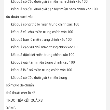
kết quả sớ đầu đuôi giải 8 miền nam chính xác 100
kết quả sớ đầu đuôi giải đặc biệt miền nam chính xác 100
dự đoán xsmt víp
kết quả song thủ lô miền trung chính xác 100
kết quả xíu chủ miền trung chính xác 100
kết quả bao lô miền trung chính xác 100
kết quả cặp xíu chủ miền trung chính xác 100
kết quả đặc biệt miền trung chính xác 100
kết quả giải tám miền trung chính xác 100
kết quả lô 3 số miền trung chính xác 100
kết quả sớ đầu đuôi giải 8 miền trung
sổ mơ lô đề chuẩn
thủ thuật chơi lô đề
TRỰC TIẾP KẾT QUẢ XS
XSMB