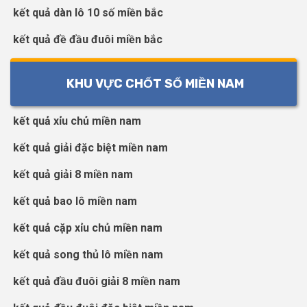
kết quả dàn lô 10 số miền bắc
kết quả đề đầu đuôi miền bắc
KHU VỰC CHỐT SỐ MIỀN NAM
kết quả xỉu chủ miền nam
kết quả giải đặc biệt miền nam
kết quả giải 8 miền nam
kết quả bao lô miền nam
kết quả cặp xỉu chủ miền nam
kết quả song thủ lô miền nam
kết quả đầu đuôi giải 8 miền nam