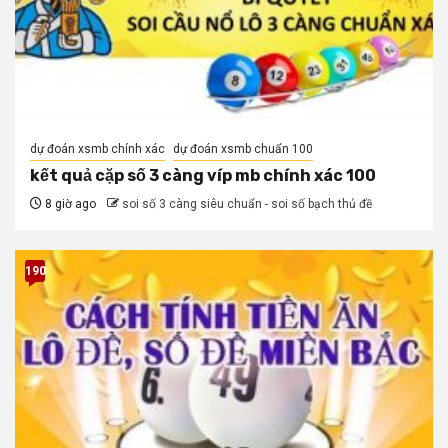
dự đoán xsmb chính xác
dự đoán xsmb chuẩn 100
kết quả cặp số 3 càng víp mb chính xác 100
8 giờ ago
soi số 3 càng siêu chuẩn - soi số bạch thủ đề
190