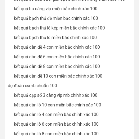
kết quả ba càng víp miền bắc chính xác 100
kết quả bạch thủ đề miền bắc chính xác 100
kết quả bạch thủ lô kép miền bắc chính xác 100
kết quả bạch thủ lô miền bắc chính xác 100
kết quả dàn đề 4 con miền bắc chính xác 100
kết quả dàn đề 6 con miền bắc chính xác 100
kết quả dàn đề 8 con miền bắc chính xác 100
kết quả dàn đề 10 con miền bắc chính xác 100
dự đoán xsmb chuẩn 100
kết quả cặp số 3 càng víp mb chính xác 100
kết quả dàn lô 10 con miền bắc chính xác 100
kết quả dàn lô 4 con miền bắc chính xác 100
kết quả dàn lô 6 con miền bắc chính xác 100
kết quả dàn lô 8 con miền bắc chính xác 100