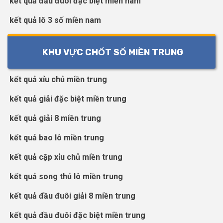
kết quả đầu đuôi đặc biệt miền nam
kết quả lô 3 số miền nam
KHU VỰC CHỐT SỐ MIỀN TRUNG
kết quả xỉu chủ miền trung
kết quả giải đặc biệt miền trung
kết quả giải 8 miền trung
kết quả bao lô miền trung
kết quả cặp xỉu chủ miền trung
kết quả song thủ lô miền trung
kết quả đầu đuôi giải 8 miền trung
kết quả đầu đuôi đặc biệt miền trung