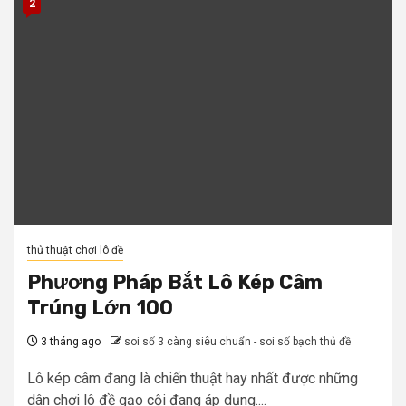
2
thủ thuật chơi lô đề
Phương Pháp Bắt Lô Kép Câm
Trúng Lớn 100
3 tháng ago
soi số 3 càng siêu chuẩn - soi số bạch thủ đề
Lô kép câm đang là chiến thuật hay nhất được những
dân chơi lô đề gạo cội đang áp dụng....