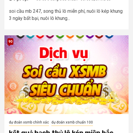
soi cầu mb 247, song thủ lô miễn phí, nuôi lô kép khung
3 ngày bất bại, nuôi lô khung...
90
dự đoán xsmb chính xác
dự đoán xsmb chuẩn 100
kết quả bạch thủ lô kép miền bắc