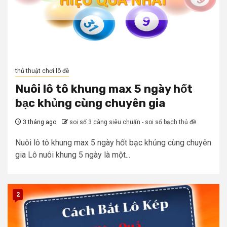
thủ thuật chơi lô đề
Nuôi lô tô khung max 5 ngày hốt
bạc khủng cùng chuyên gia
3 tháng ago
soi số 3 càng siêu chuẩn - soi số bạch thủ đề
Nuôi lô tô khung max 5 ngày hốt bạc khủng cùng chuyên
gia Lô nuôi khung 5 ngày là một...
2