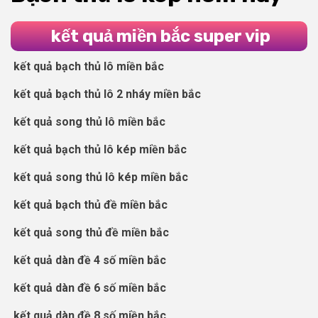
kết quả miền bắc super vip
kết quả bạch thủ lô miền bắc
kết quả bạch thủ lô 2 nháy miền bắc
kết quả song thủ lô miền bắc
kết quả bạch thủ lô kép miền bắc
kết quả song thủ lô kép miền bắc
kết quả bạch thủ đề miền bắc
kết quả song thủ đề miền bắc
kết quả dàn đề 4 số miền bắc
kết quả dàn đề 6 số miền bắc
kết quả dàn đề 8 số miền bắc