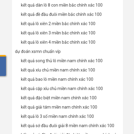
kết quả dàn lô 8 con miền bắc chính xác 100
kết quả đề đầu đuôi miền bắc chính xác 100
kết quả lô xiên 2 miền bắc chính xác 100
kết quả lô xiên 3 miền bắc chính xác 100
kết quả lô xiên 4 miền bắc chính xác 100
dự đoán xsmn chuẩn víp
kết quả song thủ lô miền nam chính xác 100
kết quả xíu chủ miền nam chính xác 100
kết quả bao lô miền nam chính xác 100
kết quả cặp xíu chủ miền nam chính xác 100
kết quả đặc biệt miền nam chính xác 100
kết quả giải tám miền nam chính xác 100
kết quả lô 3 số miền nam chính xác 100
kết quả sớ đầu đuôi giải 8 miền nam chính xác 100