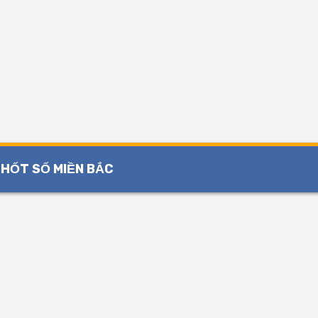
HỐT SỐ MIỀN BẮC