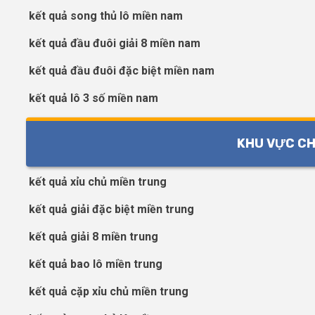
kết quả song thủ lô miền nam
kết quả đầu đuôi giải 8 miền nam
kết quả đầu đuôi đặc biệt miền nam
kết quả lô 3 số miền nam
KHU VỰC CH
kết quả xỉu chủ miền trung
kết quả giải đặc biệt miền trung
kết quả giải 8 miền trung
kết quả bao lô miền trung
kết quả cặp xỉu chủ miền trung