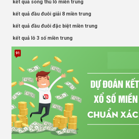
kết quả song thủ lô miền trung
kết quả đầu đuôi giải 8 miền trung
kết quả đầu đuôi đặc biệt miền trung
kết quả lô 3 số miền trung
91