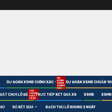
DỰ
ĐOÁN
DỰ ĐOÁN XSMB CHÍNH XÁC
DỰ ĐOÁN XSMB CHUẨN 10
XSMB
CHÍNH
XÁC
THỦ
THUẬT
UẬT CHƠI LÔ ĐỀ
TRỰC TIẾP KẾT QUẢ XS
XSMB
XSMN
CHƠI
LÔ ĐỀ
THỬ
SỐ KẾT QUẢ
BẠCH THỦ LÔ KHUNG 2 NGÀY