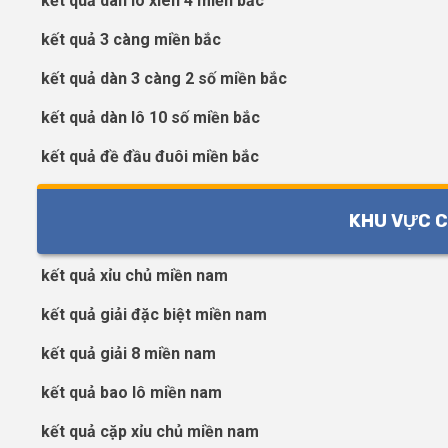
kết quả dàn lô xiên 4 miền bắc
kết quả 3 càng miền bắc
kết quả dàn 3 càng 2 số miền bắc
kết quả dàn lô 10 số miền bắc
kết quả đề đầu đuôi miền bắc
KHU VỰC C
kết quả xỉu chủ miền nam
kết quả giải đặc biệt miền nam
kết quả giải 8 miền nam
kết quả bao lô miền nam
kết quả cặp xỉu chủ miền nam