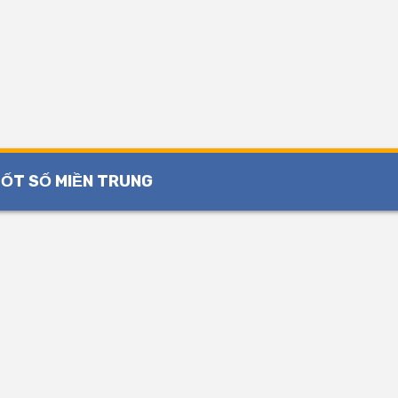
ỐT SỐ MIỀN TRUNG