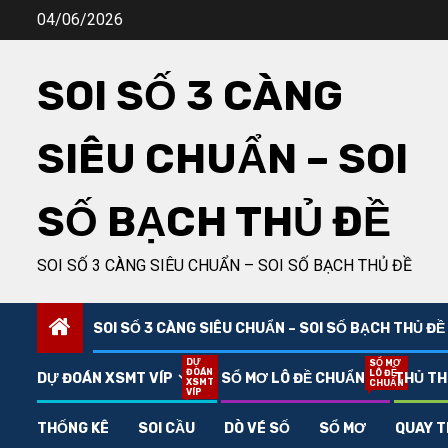
Skip
04/06/2026
to
content
SOI SỐ 3 CÀNG
SIÊU CHUẨN – SOI
SỐ BẠCH THỦ ĐỀ
SOI SỐ 3 CÀNG SIÊU CHUẨN – SOI SỐ BẠCH THỦ ĐỀ
SOI SỐ 3 CÀNG SIÊU CHUẨN – SOI SỐ BẠCH THỦ ĐỀ
DỰ
SỔ MƠ
ĐOÁN
LÔ ĐỀ
DỰ ĐOÁN XSMT VÍP
SỔ MƠ LÔ ĐỀ CHUẨN
THỦ TH
XSMT
CHUẨN
VÍP
THỐNG KÊ
SOI CẦU
DÒ VÉ SỐ
SỔ MƠ
QUAY 