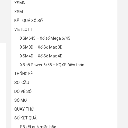
XSMN
XSMT
KẾT QUẢ XỔ SỐ
VIETLOTT
XSM645 – Xổ số Mega 6/45
XSM3D – Xổ Số Max 3D
XSM4D – Xổ Số Max 4D
Xổ số Power 6/55 – KQXS Điện toán
THỐNG KÊ
SOI CẦU
DÒ VÉ SỐ
SỔ MƠ
QUAY THỬ
SỐ KẾT QUẢ
Số kết quả miền bắc