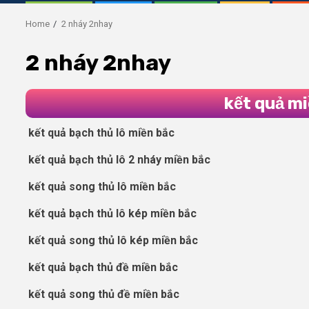
Home
2 nháy 2nhay
2 nháy 2nhay
kết quả mi
kết quả bạch thủ lô miền bắc
kết quả bạch thủ lô 2 nháy miền bắc
kết quả song thủ lô miền bắc
kết quả bạch thủ lô kép miền bắc
kết quả song thủ lô kép miền bắc
kết quả bạch thủ đề miền bắc
kết quả song thủ đề miền bắc