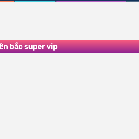
ền bắc super vip