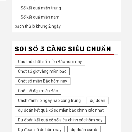
Số kết quả miền trung
Số kết quả miền nam
bạch thủ lô khung 2 ngày
SOI SỐ 3 CÀNG SIÊU CHUẨN
Cao thủ chốt số miền Bắc hôm nay
Chốt số giờ vàng miền bắc
Chốt số miền Bắc hôm nay
Chốt số đẹp miền Bắc
Cách đánh lô ngày nào cũng trúng
dự đoán
dự đoán kết quả xổ số miền bắc chính xác nhất
Dự đoán kết quả xổ số siêu chính xác hôm nay
Dự đoán số de hôm nay
dự đoán xsmb