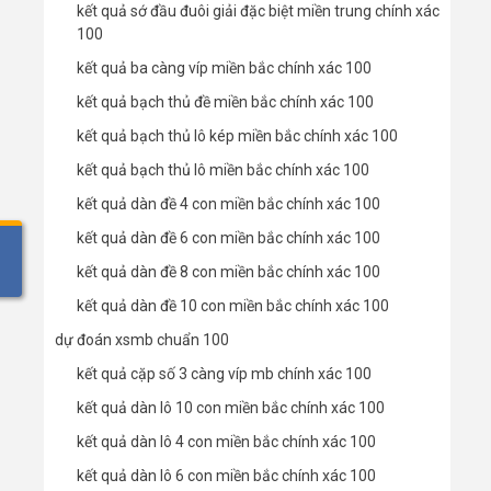
kết quả sớ đầu đuôi giải đặc biệt miền trung chính xác
100
kết quả ba càng víp miền bắc chính xác 100
kết quả bạch thủ đề miền bắc chính xác 100
kết quả bạch thủ lô kép miền bắc chính xác 100
kết quả bạch thủ lô miền bắc chính xác 100
kết quả dàn đề 4 con miền bắc chính xác 100
kết quả dàn đề 6 con miền bắc chính xác 100
kết quả dàn đề 8 con miền bắc chính xác 100
kết quả dàn đề 10 con miền bắc chính xác 100
dự đoán xsmb chuẩn 100
kết quả cặp số 3 càng víp mb chính xác 100
kết quả dàn lô 10 con miền bắc chính xác 100
kết quả dàn lô 4 con miền bắc chính xác 100
kết quả dàn lô 6 con miền bắc chính xác 100