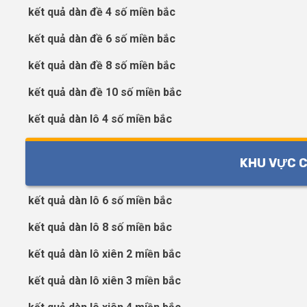
kết quả dàn đề 4 số miền bắc
kết quả dàn đề 6 số miền bắc
kết quả dàn đề 8 số miền bắc
kết quả dàn đề 10 số miền bắc
kết quả dàn lô 4 số miền bắc
KHU VỰC C
kết quả dàn lô 6 số miền bắc
kết quả dàn lô 8 số miền bắc
kết quả dàn lô xiên 2 miền bắc
kết quả dàn lô xiên 3 miền bắc