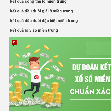
kết quả song thủ lô miền trung
kết quả đầu đuôi giải 8 miền trung
kết quả đầu đuôi đặc biệt miền trung
kết quả lô 3 số miền trung
91