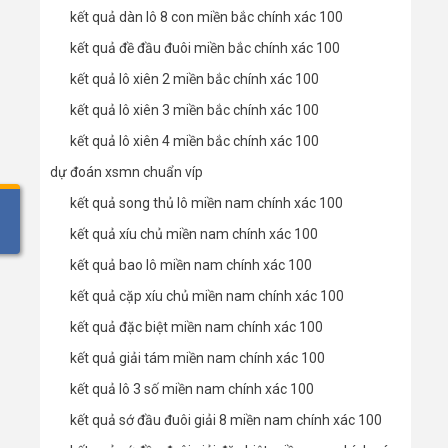
kết quả dàn lô 8 con miền bắc chính xác 100
kết quả đề đầu đuôi miền bắc chính xác 100
kết quả lô xiên 2 miền bắc chính xác 100
kết quả lô xiên 3 miền bắc chính xác 100
kết quả lô xiên 4 miền bắc chính xác 100
dự đoán xsmn chuẩn víp
kết quả song thủ lô miền nam chính xác 100
kết quả xíu chủ miền nam chính xác 100
kết quả bao lô miền nam chính xác 100
kết quả cặp xíu chủ miền nam chính xác 100
kết quả đặc biệt miền nam chính xác 100
kết quả giải tám miền nam chính xác 100
kết quả lô 3 số miền nam chính xác 100
kết quả sớ đầu đuôi giải 8 miền nam chính xác 100