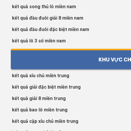
kết quả song thủ lô miền nam
kết quả đầu đuôi giải 8 miền nam
kết quả đầu đuôi đặc biệt miền nam
kết quả lô 3 số miền nam
KHU VỰC CH
kết quả xỉu chủ miền trung
kết quả giải đặc biệt miền trung
kết quả giải 8 miền trung
kết quả bao lô miền trung
kết quả cặp xỉu chủ miền trung