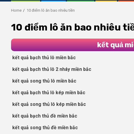
Home
10 điểm lô ăn bao nhiêu tiền
10 điểm lô ăn bao nhiêu ti
kết quả mi
kết quả bạch thủ lô miền bắc
kết quả bạch thủ lô 2 nháy miền bắc
kết quả song thủ lô miền bắc
kết quả bạch thủ lô kép miền bắc
kết quả song thủ lô kép miền bắc
kết quả bạch thủ đề miền bắc
kết quả song thủ đề miền bắc