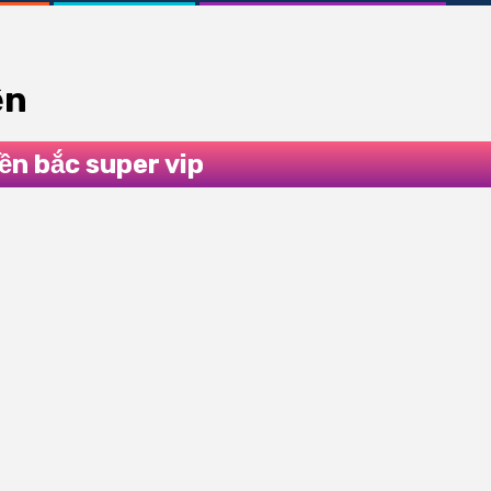
ền
ền bắc super vip