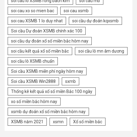
soi cau lo XSMB rong bach kim
soi cau mb
soi cau xo so mien bac
soi cau xsmb
soi cau XSMB 1 lo duy nhat
soi cầu dự đoán kqxsmb
Soi cầu Dự đoán XSMB chính xác 100
soi cầu dự đoán xổ số miền bắc hôm nay
soi cầu kết quả xổ số miền bắc
soi cầu lô mn âm dương
soi cầu lô XSMB chuẩn
Soi cầu XSMB miễn phí ngày hôm nay
Soi cầu XSMB Win2888
sxmb
Thống kê kết quả xổ số miền Bắc 100 ngày
xo số miền bắc hôm nay
xsmb dự đoán xổ số miền bắc hôm nay
XSMB năm 2021
xsmn
Xổ số miền bắc