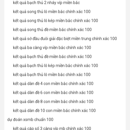
kết quả bạch thủ 2 nháy víp miền bắc
kết quả song thủ lô miền bắc chính xác 100
kết quả song thủ lô kép miền bắc chính xác 100
kết quả song thủ đề miền bắc chính xác 100
kết quả sớ đầu đuôi giải đặc biệt miền trung chính xác 100
kết quả ba càng víp miền bắc chính xác 100
kết quả bạch thủ đề miền bắc chính xác 100
kết quả bạch thủ lô kép miền bắc chính xác 100
kết quả bạch thủ lô miền bắc chính xác 100
kết quả dàn đề 4 con miền bắc chính xác 100
kết quả dàn đề 6 con miền bắc chính xác 100
kết quả dàn đề 8 con miền bắc chính xác 100
kết quả dàn đề 10 con miền bắc chính xác 100
dự đoán xsmb chuẩn 100
kết quả cặp số 3 càng víp mb chính xác 100