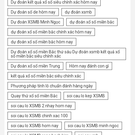
Dự đoán kết quả xổ số siêu chính xác hôm nay
Dự đoán số de hôm nay
dự đoán xsmb
Dự đoán XSMB Minh Ngọc
dự đoán xổ số miền bắc
dự đoán xổ số miền bắc chính xác hôm nay
dự đoán xổ số miền bắc hôm nay
Dự đoán xổ số miền Bắc thứ sáu Dự đoán xsmb kết quả xổ
số miền bắc siêu chính xác
Dự đoán xổ số miền Trung
Hôm nay đánh con gì
kết quả xổ số miền bắc siêu chính xác
Phương pháp tính lô chuẩn đánh hàng ngày
Quay thử xổ số miền Bắc
soi cau lo kep XSMB
soi cau lo XSMB 2 nhay hom nay
soi cau lo XSMB chinh xac 100
soi cau lo XSMB hom nay
soi cau lo XSMB minh ngoc