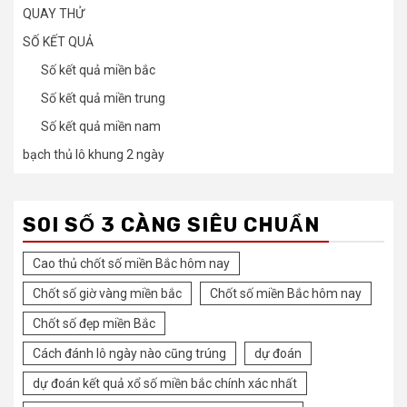
QUAY THỬ
SỐ KẾT QUẢ
Số kết quả miền bắc
Số kết quả miền trung
Số kết quả miền nam
bạch thủ lô khung 2 ngày
SOI SỐ 3 CÀNG SIÊU CHUẨN
Cao thủ chốt số miền Bắc hôm nay
Chốt số giờ vàng miền bắc
Chốt số miền Bắc hôm nay
Chốt số đẹp miền Bắc
Cách đánh lô ngày nào cũng trúng
dự đoán
dự đoán kết quả xổ số miền bắc chính xác nhất