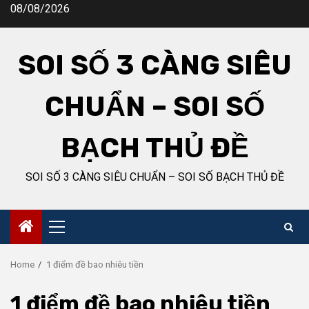
Skip
08/08/2026
to
content
SOI SỐ 3 CÀNG SIÊU
CHUẨN – SOI SỐ
BẠCH THỦ ĐỀ
SOI SỐ 3 CÀNG SIÊU CHUẨN – SOI SỐ BẠCH THỦ ĐỀ
Primary
Menu
Home
1 điểm đề bao nhiêu tiền
1 điểm đề bao nhiêu tiền