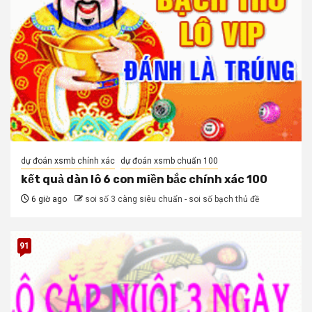
dự đoán xsmb chính xác
dự đoán xsmb chuẩn 100
kết quả dàn lô 6 con miền bắc chính xác 100
6 giờ ago
soi số 3 càng siêu chuẩn - soi số bạch thủ đề
91