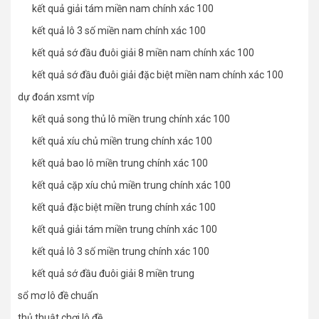
kết quả giải tám miền nam chính xác 100
kết quả lô 3 số miền nam chính xác 100
kết quả sớ đầu đuôi giải 8 miền nam chính xác 100
kết quả sớ đầu đuôi giải đặc biệt miền nam chính xác 100
dự đoán xsmt víp
kết quả song thủ lô miền trung chính xác 100
kết quả xíu chủ miền trung chính xác 100
kết quả bao lô miền trung chính xác 100
kết quả cặp xíu chủ miền trung chính xác 100
kết quả đặc biệt miền trung chính xác 100
kết quả giải tám miền trung chính xác 100
kết quả lô 3 số miền trung chính xác 100
kết quả sớ đầu đuôi giải 8 miền trung
sổ mơ lô đề chuẩn
thủ thuật chơi lô đề