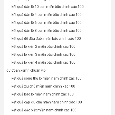
kết quả dàn lô 10 con miền bắc chính xác 100
kết quả dàn lô 4 con miền bắc chính xác 100
kết quả dàn lô 6 con miền bắc chính xác 100
kết quả dàn lô 8 con miền bắc chính xác 100
kết quả đề đầu đuôi miền bắc chính xác 100
kết quả lô xiên 2 miền bắc chính xác 100
kết quả lô xiên 3 miền bắc chính xác 100
kết quả lô xiên 4 miền bắc chính xác 100
dự đoán xsmn chuẩn víp
kết quả song thủ lô miền nam chính xác 100
kết quả xíu chủ miền nam chính xác 100
kết quả bao lô miền nam chính xác 100
kết quả cặp xíu chủ miền nam chính xác 100
kết quả đặc biệt miền nam chính xác 100