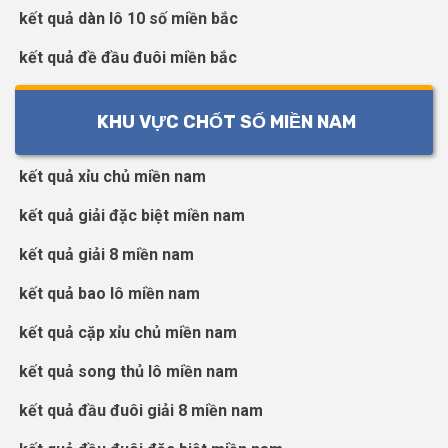
kết quả dàn lô 10 số miền bắc
kết quả đề đầu đuôi miền bắc
KHU VỰC CHỐT SỐ MIỀN NAM
kết quả xỉu chủ miền nam
kết quả giải đặc biệt miền nam
kết quả giải 8 miền nam
kết quả bao lô miền nam
kết quả cặp xỉu chủ miền nam
kết quả song thủ lô miền nam
kết quả đầu đuôi giải 8 miền nam