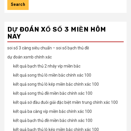
viết
Search
DỰ ĐOÁN XỔ SỐ 3 MIỀN HÔM
NAY
soi số 3 càng siêu chuẩn – soi số bạch thủ đề
dự đoán xsmb chính xác
kết quả bạch thủ 2 nháy víp miền bắc
kết quả song thủ lô miền bắc chính xác 100
kết quả song thủ lô kép miền bắc chính xác 100
kết quả song thủ đề miền bắc chính xác 100
kết quả sớ đầu đuôi giải đặc biệt miền trung chính xác 100
kết quả ba càng víp miền bắc chính xác 100
kết quả bạch thủ đề miền bắc chính xác 100
kết quả bạch thủ lô kép miền bắc chính xác 100