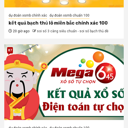
dự đoán xsmb chính xác
dự đoán xsmb chuẩn 100
kết quả bạch thủ lô miền bắc chính xác 100
20 giờ ago
soi số 3 càng siêu chuẩn - soi số bạch thủ đề
87