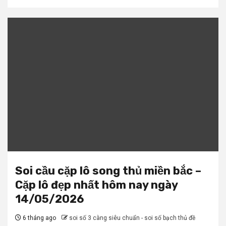
Soi cầu cặp lô song thủ miền bắc –
Cặp lô đẹp nhất hôm nay ngày
14/05/2026
6 tháng ago
soi số 3 càng siêu chuẩn - soi số bạch thủ đề