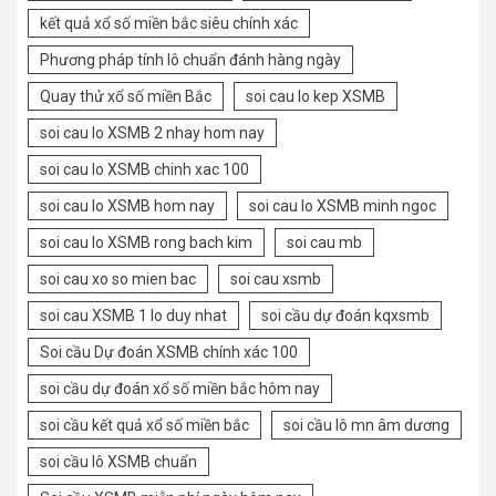
kết quả xổ số miền bắc siêu chính xác
Phương pháp tính lô chuẩn đánh hàng ngày
Quay thử xổ số miền Bắc
soi cau lo kep XSMB
soi cau lo XSMB 2 nhay hom nay
soi cau lo XSMB chinh xac 100
soi cau lo XSMB hom nay
soi cau lo XSMB minh ngoc
soi cau lo XSMB rong bach kim
soi cau mb
soi cau xo so mien bac
soi cau xsmb
soi cau XSMB 1 lo duy nhat
soi cầu dự đoán kqxsmb
Soi cầu Dự đoán XSMB chính xác 100
soi cầu dự đoán xổ số miền bắc hôm nay
soi cầu kết quả xổ số miền bắc
soi cầu lô mn âm dương
soi cầu lô XSMB chuẩn