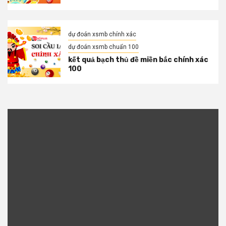
dự đoán xsmb chính xác
dự đoán xsmb chuẩn 100
kết quả bạch thủ đề miền bắc chính xác
100