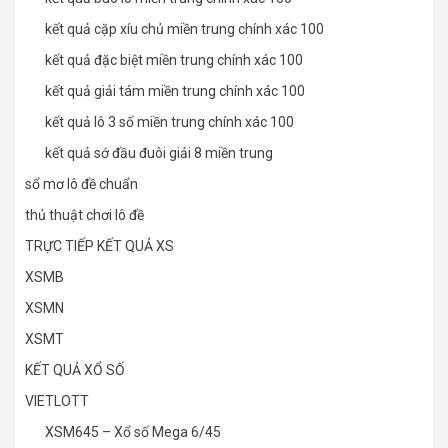
kết quả cặp xíu chủ miền trung chính xác 100
kết quả đặc biệt miền trung chính xác 100
kết quả giải tám miền trung chính xác 100
kết quả lô 3 số miền trung chính xác 100
kết quả sớ đầu đuôi giải 8 miền trung
sổ mơ lô đề chuẩn
thủ thuật chơi lô đề
TRỰC TIẾP KẾT QUẢ XS
XSMB
XSMN
XSMT
KẾT QUẢ XỔ SỐ
VIETLOTT
XSM645 – Xổ số Mega 6/45