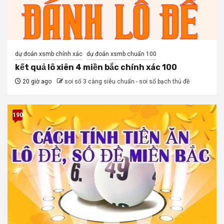
dự đoán xsmb chính xác
dự đoán xsmb chuẩn 100
kết quả lô xiên 4 miền bắc chính xác 100
20 giờ ago
soi số 3 càng siêu chuẩn - soi số bạch thủ đề
190